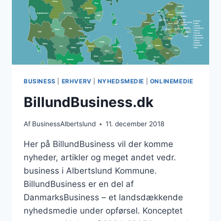
BUSINESS
|
ERHVERV
|
NYHEDSMEDIE
|
ONLINEMEDIE
BillundBusiness.dk
Af
BusinessAlbertslund
11. december 2018
Her på BillundBusiness vil der komme
nyheder, artikler og meget andet vedr.
business i Albertslund Kommune.
BillundBusiness er en del af
DanmarksBusiness – et landsdækkende
nyhedsmedie under opførsel. Konceptet