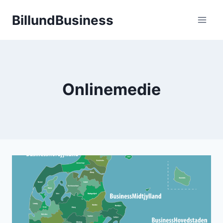
Fortsæt
BillundBusiness
til
indhold
Onlinemedie