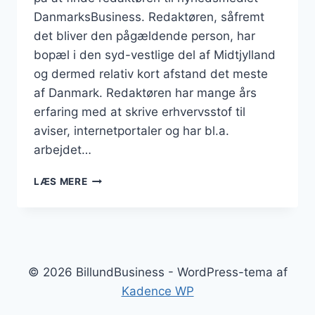
DanmarksBusiness. Redaktøren, såfremt
det bliver den pågældende person, har
bopæl i den syd-vestlige del af Midtjylland
og dermed relativ kort afstand det meste
af Danmark. Redaktøren har mange års
erfaring med at skrive erhvervsstof til
aviser, internetportaler og har bl.a.
arbejdet…
DANMARKSBUSINESS
LÆS MERE
ER
KOMMET
TÆTTERE
PÅ
REDAKTØREN
TIL
© 2026 BillundBusiness - WordPress-tema af
NYHEDSMEDIET
Kadence WP