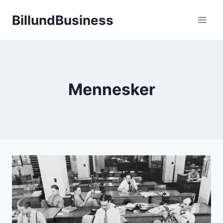
Fortsæt
BillundBusiness
til
indhold
Mennesker