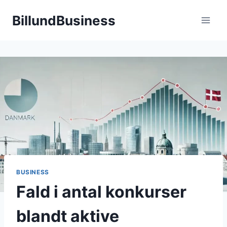
Fortsæt
BillundBusiness
til
indhold
BUSINESS
Fald i antal konkurser
blandt aktive