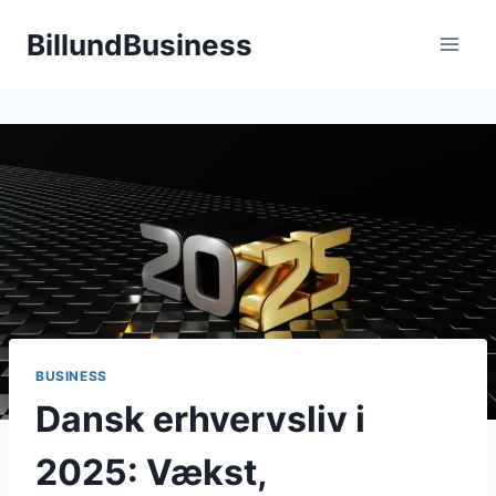
Fortsæt
BillundBusiness
til
indhold
BUSINESS
Dansk erhvervsliv i
2025: Vækst,